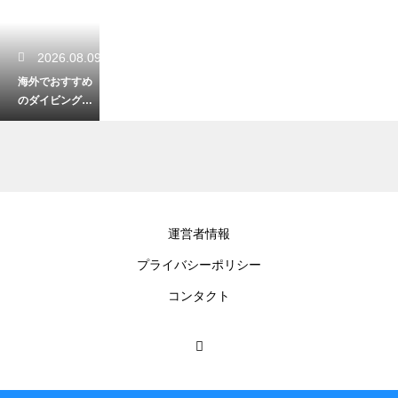
2026.08.09
海外でおすすめ
のダイビングリ
ゾート！一生に
一度は潜りたい
絶景の海
2026.08.09
運営者情報
知床での流氷ダ
プライバシーポリシー
イビングに必要
な装備とは？極
コンタクト
寒の海を安全に
楽しむ防寒
2026.08.08