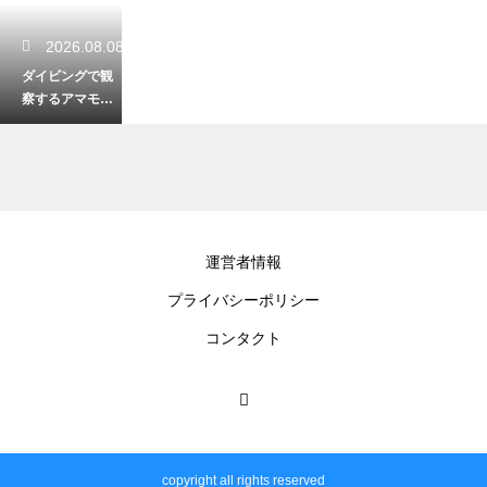
2026.08.08
ダイビングで観
察するアマモ場
の役割とは？海
のゆりかごと呼
ばれる理由
2026.08.07
運営者情報
ダイビングで耳
プライバシーポリシー
にするパスと
は？サンゴ礁の
コンタクト
切れ目で大物を
狙うスリル
2026.08.07
ダイビングでウ
copyright all rights reserved