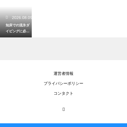
2026.08.09
知床での流氷ダ
イビングに必要
な装備とは？極
寒の海を安全に
楽しむ防寒
2026.08.08
運営者情報
ダイビングで人
プライバシーポリシー
気のハタタテハ
ゼの特徴！愛ら
コンタクト
しい姿と生息地
を解説する
2026.08.08