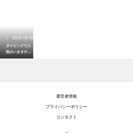
2026.08.08
ダイビングで人
気のハタタテハ
ゼの特徴！愛ら
しい姿と生息地
を解説する
2026.08.08
運営者情報
ダイビングで観
プライバシーポリシー
察するアマモ場
の役割とは？海
コンタクト
のゆりかごと呼
ばれる理由