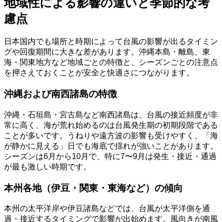
地域性による影響の違いと季節的な考
慮点
日本国内でも場所と時期によって台風の影響が出るタイミン
グや回復期間に大きな差があります。沖縄本島・離島、東
海・関東地方など地域ごとの特徴と、シーズンごとの注意点
を押さえておくことが安全と快適さにつながります。
沖縄および南西諸島の特徴
沖縄・石垣島・宮古島など南西諸島は、台風の接近頻度が非
常に高く、海が荒れ始めるのは台風発生期の初期段階である
ことが多いです。うねりや遠方波の影響も受けやすく、「海
が静かに見える」日でも海底で揺れが強いことがあります。
シーズンは6月から10月で、特に7〜9月は発生・接近・通過
が最も激しい時期です。
本州各地（伊豆・関東・東海など）の傾向
本州の太平洋岸や伊豆諸島などでは、台風が太平洋側を通
過・接近するタイミングで影響が出始めます。風向きが南風