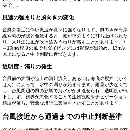
要です。
風速の強まりと風向きの変化
台風の接近に伴い風速が徐々に強くなります。風向きが海岸
線や湾の形状と合致すると、波が壁のように打ち上げられた
り、入り江に風が吹き込みうねりが増すことがあります。7
～10m/s程度の風でもダイビングには影響が出始め、13m/s
以上になると中止判断に近づきます。
透明度・濁りの発生
台風前の大雨や陸上の河川流入、あるいは海底の撹拌（かく
はん）によって、水中の濁りが始まります。雨量が少なくて
も、台風周辺の風の影響で海水がかき混ぜられ、透明度が低
下します。視界が悪化することで生物観察やナビゲーション
精度が落ち、安全な潜行に支障をきたすことがあります。
台風接近から通過までの中止判断基準
ダイビングが安全に行えるかどうかの判断は、単に台風の有