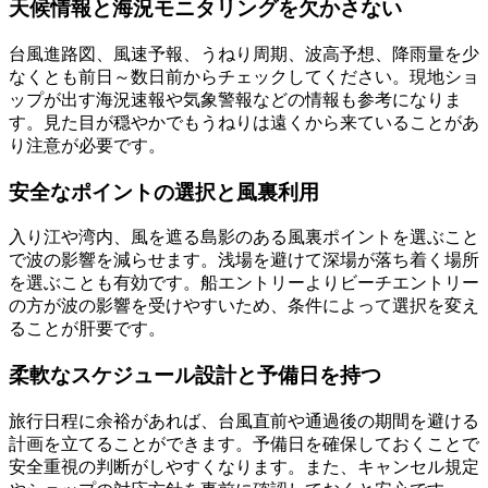
天候情報と海況モニタリングを欠かさない
台風進路図、風速予報、うねり周期、波高予想、降雨量を少
なくとも前日～数日前からチェックしてください。現地ショ
ップが出す海況速報や気象警報などの情報も参考になりま
す。見た目が穏やかでもうねりは遠くから来ていることがあ
り注意が必要です。
安全なポイントの選択と風裏利用
入り江や湾内、風を遮る島影のある風裏ポイントを選ぶこと
で波の影響を減らせます。浅場を避けて深場が落ち着く場所
を選ぶことも有効です。船エントリーよりビーチエントリー
の方が波の影響を受けやすいため、条件によって選択を変え
ることが肝要です。
柔軟なスケジュール設計と予備日を持つ
旅行日程に余裕があれば、台風直前や通過後の期間を避ける
計画を立てることができます。予備日を確保しておくことで
安全重視の判断がしやすくなります。また、キャンセル規定