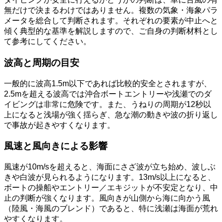
無だけで決まるわけではありません。複数の気象・海象パラ
メータを総合して判断されます。それぞれの要素が中止へと
傾く典型的な基準を解説しますので、ご自身の判断材料とし
て参考にしてください。
波高と周期の目安
一般的に波高1.5m以下であれば比較的安全とされますが、
2.5mを超える波高では沖合ボートエントリーや浅瀬でのダ
イビングは非常に危険です。また、うねりの周期が12秒以
上になると浅場が強く揺らぎ、急な潮の動きや波の折り返し
で事故が起きやすくなります。
風速と風向きによる影響
風速が10m/sを超えると、海面にさざ波が立ち始め、波しぶ
きや白波が見られるようになります。13m/s以上になると、
ボートの操船やエントリー／エキジットが不安定となり、中
止の判断が強くなります。風向きが山側から海に向かう風
（陸風・海風のブレンド）であると、特に浅瀬は海面が荒れ
やすくなります。