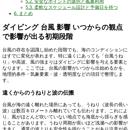
5.2.
安全なポイントの選択と風裏利用
5.3.
柔軟なスケジュール設計と予備日を持つ
6.
まとめ
ダイビング 台風 影響 いつからの観点
で影響が出る初期段階
台風の存在を認識し始めた段階でも、海のコンディションに
はすでに変化が表れます。特に遠くにあっても「台風うね
り」や高波、風の強まりはダイビングに影響を与える要素と
なります。ここでは、台風の影響がいつから出始めるかを、
地理的条件・気象要素・波・透明度などの項目で整理しま
す。
遠くからのうねりと波の伝搬
台風が海の遠く離れた場所にあっても、うねり（波長の長い
波）は数百キロメートル離れていても伝わります。これによ
り、風がほとんど吹いていない地点でも海底から揺らぎを感
じることがあります。うねり周期が長いほど浅瀬への影響が
大きく、通常の波よりも安全性を損なうことがあり注意が必