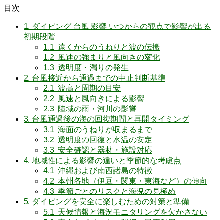
目次
1.
ダイビング 台風 影響 いつからの観点で影響が出る
初期段階
1.1.
遠くからのうねりと波の伝搬
1.2.
風速の強まりと風向きの変化
1.3.
透明度・濁りの発生
2.
台風接近から通過までの中止判断基準
2.1.
波高と周期の目安
2.2.
風速と風向きによる影響
2.3.
陸域の雨・河川の影響
3.
台風通過後の海の回復期間と再開タイミング
3.1.
海面のうねりが収まるまで
3.2.
透明度の回復と水温の安定
3.3.
安全確認と器材・施設対応
4.
地域性による影響の違いと季節的な考慮点
4.1.
沖縄および南西諸島の特徴
4.2.
本州各地（伊豆・関東・東海など）の傾向
4.3.
季節ごとのリスクと海況の見極め
5.
ダイビングを安全に楽しむための対策と準備
5.1.
天候情報と海況モニタリングを欠かさない