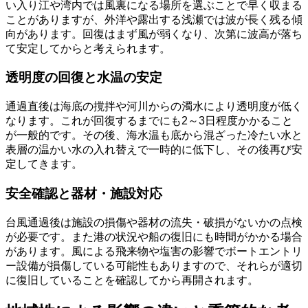
い入り江や湾内では風裏になる場所を選ぶことで早く収まる
ことがありますが、外洋や露出する浅瀬では波が長く残る傾
向があります。回復はまず風が弱くなり、次第に波高が落ち
て安定してからと考えられます。
透明度の回復と水温の安定
通過直後は海底の撹拌や河川からの濁水により透明度が低く
なります。これが回復するまでにも2～3日程度かかること
が一般的です。その後、海水温も底から混ざった冷たい水と
表層の温かい水の入れ替えで一時的に低下し、その後再び安
定してきます。
安全確認と器材・施設対応
台風通過後は施設の損傷や器材の流失・破損がないかの点検
が必要です。また港の状況や船の復旧にも時間がかかる場合
があります。風による飛来物や塩害の影響でボートエントリ
ー設備が損傷している可能性もありますので、それらが適切
に復旧していることを確認してから再開されます。