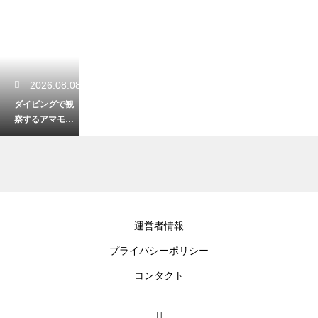
2026.08.08
ダイビングで観
察するアマモ場
の役割とは？海
のゆりかごと呼
ばれる理由
2026.08.07
運営者情報
ダイビングで耳
プライバシーポリシー
にするパスと
は？サンゴ礁の
コンタクト
切れ目で大物を
狙うスリル